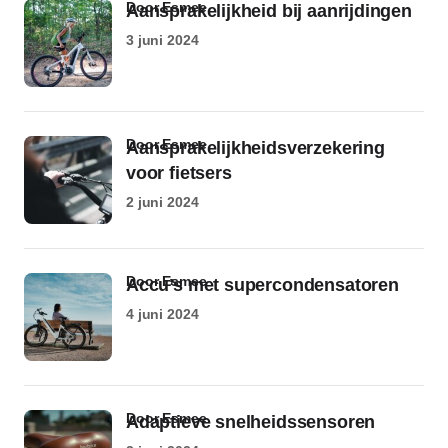
door Esmee
Aansprakelijkheid bij aanrijdingen
3 juni 2024
door Esmee
Aansprakelijkheidsverzekering
voor fietsers
2 juni 2024
door Esmee
Accu’s met supercondensatoren
4 juni 2024
door Esmee
Adaptieve snelheidssensoren