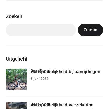
Zoeken
Zoeken
Uitgelicht
door Esmee
Aansprakelijkheid bij aanrijdingen
3 juni 2024
door Esmee
Aansprakelijkheidsverzekering