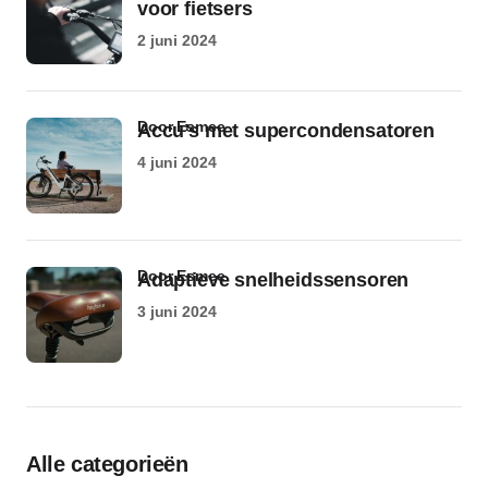
voor fietsers
2 juni 2024
door Esmee
Accu’s met supercondensatoren
4 juni 2024
door Esmee
Adaptieve snelheidssensoren
3 juni 2024
Alle categorieën