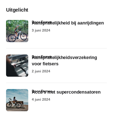
Uitgelicht
door Esmee
Aansprakelijkheid bij aanrijdingen
3 juni 2024
door Esmee
Aansprakelijkheidsverzekering
voor fietsers
2 juni 2024
door Esmee
Accu’s met supercondensatoren
4 juni 2024