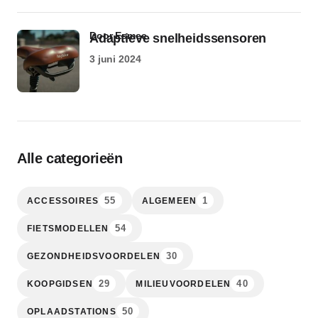
door Esmee
Adaptieve snelheidssensoren
3 juni 2024
Alle categorieën
55
1
ACCESSOIRES
ALGEMEEN
54
FIETSMODELLEN
30
GEZONDHEIDSVOORDELEN
29
40
KOOPGIDSEN
MILIEUVOORDELEN
50
OPLAADSTATIONS