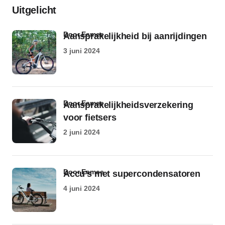
Uitgelicht
door Esmee
Aansprakelijkheid bij aanrijdingen
3 juni 2024
door Esmee
Aansprakelijkheidsverzekering
voor fietsers
2 juni 2024
door Esmee
Accu’s met supercondensatoren
4 juni 2024