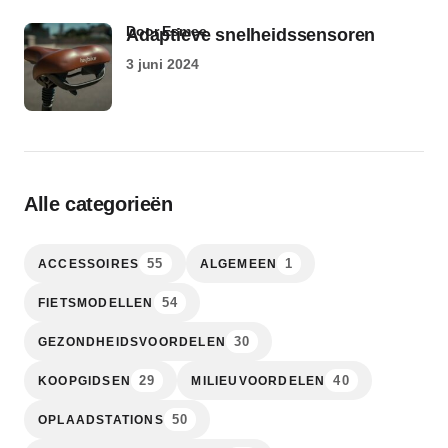
door Esmee
Adaptieve snelheidssensoren
3 juni 2024
Alle categorieën
55
1
ACCESSOIRES
ALGEMEEN
54
FIETSMODELLEN
30
GEZONDHEIDSVOORDELEN
29
40
KOOPGIDSEN
MILIEUVOORDELEN
50
OPLAADSTATIONS