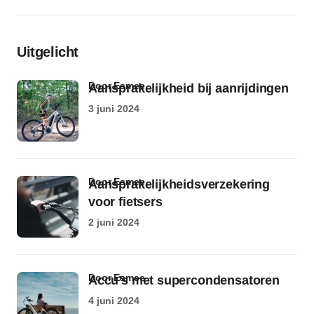
Uitgelicht
door Esmee
Aansprakelijkheid bij aanrijdingen
3 juni 2024
door Esmee
Aansprakelijkheidsverzekering
voor fietsers
2 juni 2024
door Esmee
Accu’s met supercondensatoren
4 juni 2024