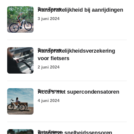
door Esmee
Aansprakelijkheid bij aanrijdingen
3 juni 2024
door Esmee
Aansprakelijkheidsverzekering
voor fietsers
2 juni 2024
door Esmee
Accu’s met supercondensatoren
4 juni 2024
door Esmee
Adaptieve snelheidssensoren