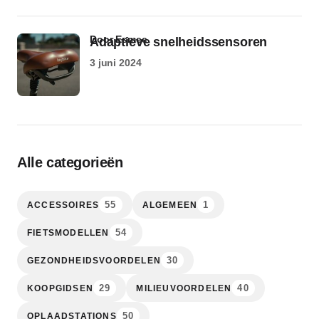
door Esmee
Adaptieve snelheidssensoren
3 juni 2024
Alle categorieën
55
1
ACCESSOIRES
ALGEMEEN
54
FIETSMODELLEN
30
GEZONDHEIDSVOORDELEN
29
40
KOOPGIDSEN
MILIEUVOORDELEN
50
OPLAADSTATIONS