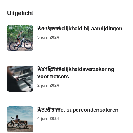
Uitgelicht
door Esmee
Aansprakelijkheid bij aanrijdingen
3 juni 2024
door Esmee
Aansprakelijkheidsverzekering
voor fietsers
2 juni 2024
door Esmee
Accu’s met supercondensatoren
4 juni 2024