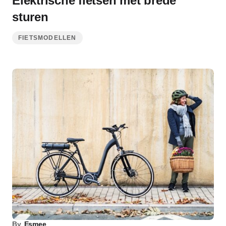
Elektrische fietsen met brede
sturen
FIETSMODELLEN
By
Esmee