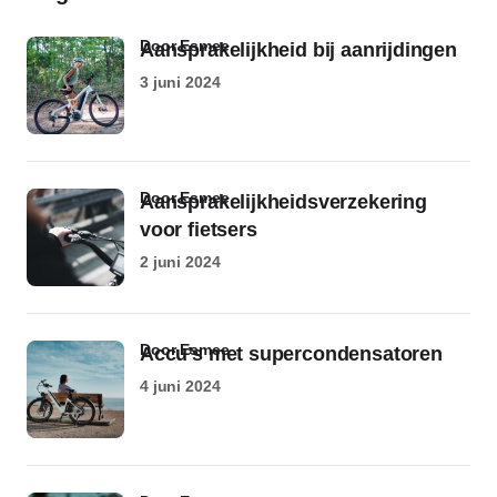
door Esmee
Aansprakelijkheid bij aanrijdingen
3 juni 2024
door Esmee
Aansprakelijkheidsverzekering
voor fietsers
2 juni 2024
door Esmee
Accu’s met supercondensatoren
4 juni 2024