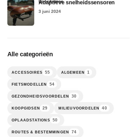
door Esmee
Adaptieve snelheidssensoren
3 juni 2024
Alle categorieën
55
1
ACCESSOIRES
ALGEMEEN
54
FIETSMODELLEN
30
GEZONDHEIDSVOORDELEN
29
40
KOOPGIDSEN
MILIEUVOORDELEN
50
OPLAADSTATIONS
74
ROUTES & BESTEMMINGEN