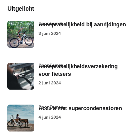
Uitgelicht
door Esmee
Aansprakelijkheid bij aanrijdingen
3 juni 2024
door Esmee
Aansprakelijkheidsverzekering
voor fietsers
2 juni 2024
door Esmee
Accu’s met supercondensatoren
4 juni 2024