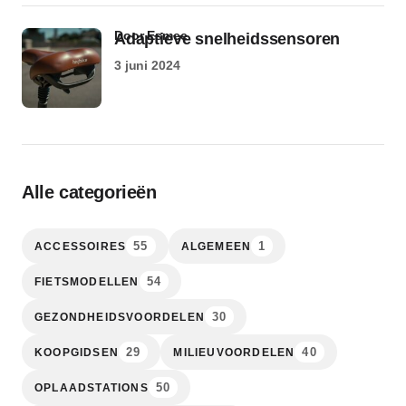
door Esmee
Adaptieve snelheidssensoren
3 juni 2024
Alle categorieën
55
1
ACCESSOIRES
ALGEMEEN
54
FIETSMODELLEN
30
GEZONDHEIDSVOORDELEN
29
40
KOOPGIDSEN
MILIEUVOORDELEN
50
OPLAADSTATIONS